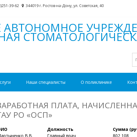
3)251-39-62
344019 г. Ростов-на-Дону, ул. Советская, 40
Е АВТОНОМНОЕ УЧРЕЖД
ТНАЯ СТОМАТОЛОГИЧЕС
Н
слуги
Наши специалисты
О поликлинике
Кон
ЗАРАБОТНАЯ ПЛАТА, НАЧИСЛЕННАЯ 
ГАУ РО «ОСП»
ФИО
Должность
Сумма (ру
артыненко В.В.
Главный врач
802 108