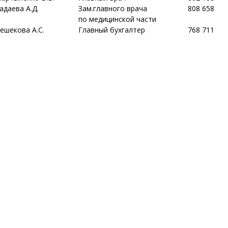
адаева А.Д.
Зам.главного врача
808 658
по медицинской части
ешекова А.С.
Главный бухгалтер
768 711