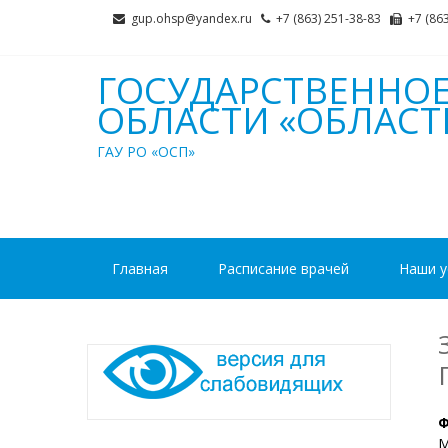
Skip
Skip
gup.ohsp@yandex.ru
+7 (863) 251-38-83
+7 (86
to
to
navigation
content
ГОСУДАРСТВЕННО
ОБЛАСТИ «ОБЛАС
ГАУ РО «ОСП»
Главная
Расписание врачей
Наши у
М